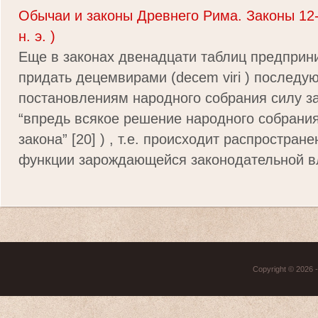
Обычаи и законы Древнего Рима. Законы 12-т
н. э. )
Еще в законах двенадцати таблиц предприн
придать децемвирами (decem viri ) послед
постановлениям народного собрания силу за
“впредь всякое решение народного собрани
закона” [20] ) , т.е. происходит распростран
функции зарождающейся законодательной вл
Copyright © 2026 - 