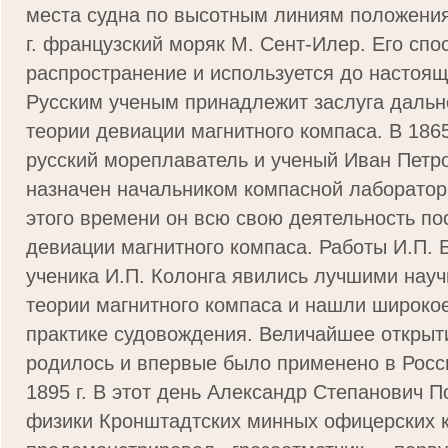
места судна по высотным линиям положени
г. французский моряк М. Сент-Илер. Его сп
распространение и используется до настоящ
Русским ученым принадлежит заслуга дальн
теории девиации магнитного компаса. В 1865
русский мореплаватель и ученый Иван Петр
назначен начальником компасной лаборатор
этого времени он всю свою деятельность по
девиации магнитного компаса. Работы И.П. 
ученика И.П. Колонга явились лучшими нау
теории магнитного компаса и нашли широко
практике судовождения. Величайшее открыти
родилось и впервые было применено в Росси
1895 г. В этот день Александр Степанович 
физики Кронштадтских минных офицерских к