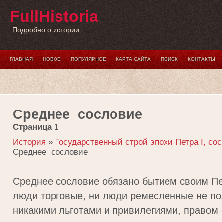
FullHistoria
Подробно о истории
ГЛАВНАЯ
НОВОЕ
ПОПУЛЯРНОЕ
КАРТА САЙТА
ПОИСК
КОНТАКТЫ
Среднее сословие
Страница 1
История
»
Государственный строй эпохи Петра I, с
Среднее сословие
Среднее сословие обязано бытием своим Пет
люди торговые, ни люди ремесленные не по
никакими льготами и привилегиями, правом 