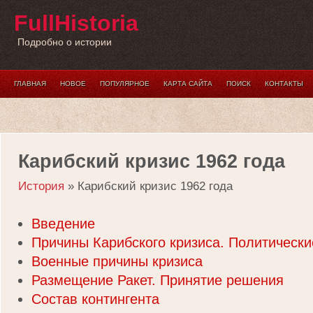
FullHistoria
Подробно о истории
ГЛАВНАЯ
НОВОЕ
ПОПУЛЯРНОЕ
КАРТА САЙТА
ПОИСК
КОНТАКТЫ
Карибский кризис 1962 года
История
» Карибский кризис 1962 года
Введение
Причины Карибского кризиса. Политически
Военные причины кризиса
Размещение Ракет. Принятие решения
Состав контингента