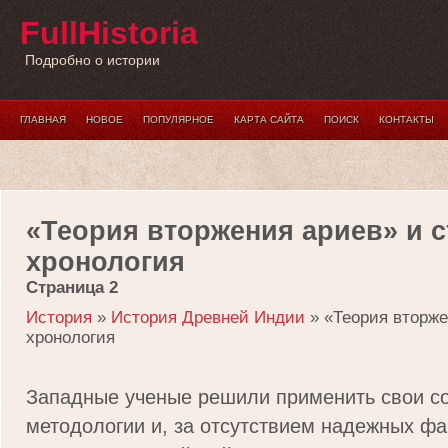
FullHistoria
Подробно о истории
ГЛАВНАЯ
НОВОЕ
ПОПУЛЯРНОЕ
КАРТА САЙТА
ПОИСК
КОНТАКТЫ
«Теория вторжения ариев» и с
хронология
Страница 2
История
»
История Древней Индии
» «Теория вторже
хронология
Западные ученые решили применить свои с
методологии и, за отсутствием надежных фа