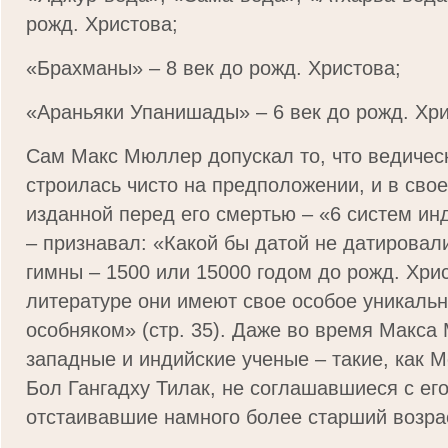
рожд. Христова;
«Брахманы» – 8 век до рожд. Христова;
«Араньяки Упанишады» – 6 век до рожд. Хри
Сам Макс Мюллер допускал то, что ведичес
строилась чисто на предположении, и в сво
изданной перед его смертью – «6 систем и
– признавал: «Какой бы датой не датировал
гимны – 1500 или 15000 годом до рожд. Хри
литературе они имеют свое особое уникальн
особняком» (стр. 35). Даже во время Макс
западные и индийские ученые – такие, как 
Бол Гангадху Тилак, не соглашавшиеся с ег
отстаивавшие намного более старший возра