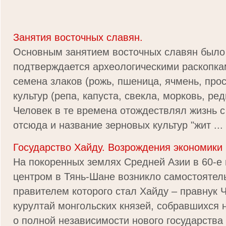
Занятия восточных славян.
Основным занятием восточных славян было
подтверждается археологическими раскопк
семена злаков (рожь, пшеница, ячмень, прос
культур (репа, капуста, свекла, морковь, редь
Человек в те времена отождествлял жизнь с
отсюда и название зерновых культур "жит ...
Государство Хайду. Возрождения экономики 
На покоренных землях Средней Азии в 60-е г
центром в Тянь-Шане возникло самостоятель
правителем которого стал Хайду – правнук Ч
курултай монгольских князей, собравшихся н
о полной независимости нового государства