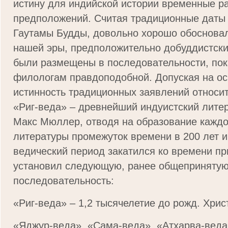
истину для индийской истории временные ра
предположений. Считая традиционные даты
Гаутамы Будды, довольно хорошо обосновал
нашей эры, предположительно добуддистски
были размещены в последовательности, по
филологам правдоподобной. Допуская на ос
истинность традиционных заявлений относит
«Риг-веда» – древнейший индуистский лите
Макс Мюллер, отводя на образование каждо
литературы промежуток времени в 200 лет и,
ведический период закатился ко времени п
установил следующую, ранее общепринятую
последовательность:
«Риг-веда» – 1,2 тысячелетие до рожд. Хрис
«Яджур-веда», «Сама-веда», «Атхарва-веда»