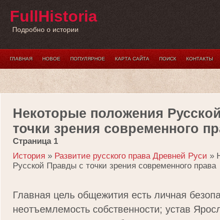
FullHistoria
Подробно о истории
ГЛАВНАЯ
НОВОЕ
ПОПУЛЯРНОЕ
КАРТА САЙТА
ПОИСК
КОНТАКТЫ
Некоторые положения Русско
точки зрения современного пр
Страница 1
История
»
Развитие русского права Древней Руси
» 
Русской Правды с точки зрения современного права
Главная цель общежития есть личная безопа
неотъемлемость собственности; устав Ярос