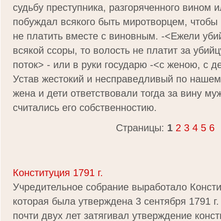
судьбу преступника, разгоряченного вином и
побуждал всякого быть миротворцем, чтобы 
не платить вместе с виновным. -<Ежели убий
всякой ссоры, то волость не платит за убийц
поток> - или в руки государю -<с женою, с д
Устав жестокий и несправедливый по нашем
жена и дети ответствовали тогда за вину му
считались его собственностию.
Страницы:
1
2
3
4
5
6
Конституция 1791 г.
Учредительное собрание выработало Конст
которая была утверждена 3 сентября 1791 г.
почти двух лет затягивал утверждение конст