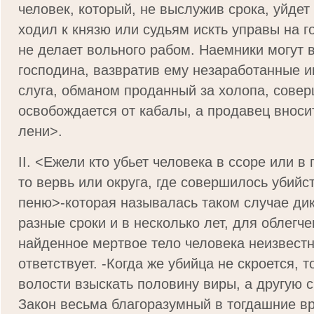
человек, который, не выслужив срока, уйдет 
ходил к князю или судьям искть управы на г
не делает вольного рабом. Наемники могут в
господина, вазвратив ему незаработанные и
слуга, обманом проданный за холопа, сове
освобождается от кабалы, а продавец вносит
лени>.
II. <Ежели кто убьет человека в ссоре или в 
то вервь или округа, где совершилось убийст
пеню>-которая называлась таком случае дик
разные сроки и в несколько лет, для облегче
найденное мертвое тело человека неизвестн
ответствует. -Когда же убийца не скроется, т
волости взыскать половину виры, а дру­гую 
Закон весьма благоразумный в тогдашние в