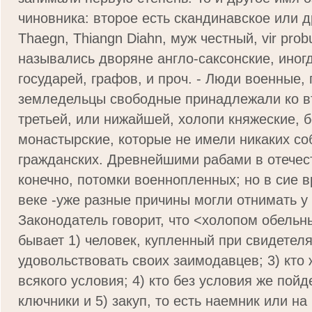
чиновника: второе есть скандинавское или 
Thaegn, Thiangn Diahn, муж честный, vir prob
назывались дворяне англо-сак­сонские, иног
государей, графов, и проч. - Люди военные,
земледельцы свободные принадлежали ко вт
третьей, или нижайшей, холопи княжеские, б
монастырские, которые не имели никаких со
гражданских. Древнейшими рабами в отечес
конеч­но, потомки военнопленных; но в сие в
веке -уже разные причины могли отнимать у
Законодатель говорит, что <холопом обельн
бывает 1) человек, купленный при свидетеля
удовольст­вовать своих заимодавцев; 3) кто 
всякого условия; 4) кто без условия же пойд
ключники и 5) закуп, то есть наемник или на