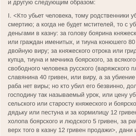
и другую следующим образом:
I. <Кто убьет человека, тому родственники у
смертию; а когда не будет мстителей, то с у
деньгами в казну: за голову боярина кня­жес
или граждан именитых, и тиуна конюшего 80
двойную виру; за княжеского отрока или гри
купца, тиуна и мечника боярского, за всяког
свободного человека русского (варяжского 
славянина 40 гривен, или виру, а за убиение
раба нет виры; но кто убил его безвинно, д
господину так называемый урок, или цену уб
сельского или старосту княжеского и боярско
дядьку или пестуна и за кормилицу 12 гривен
холопа боярского и людского 5 гривен, за ра
верх того в казну 12 гривен продажи>, дани 