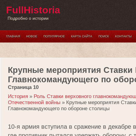
FullHistoria
Подробно о истории
ГЛАВНАЯ
НОВОЕ
ПОПУЛЯРНОЕ
КАРТА САЙТА
ПОИСК
КОНТАКТЫ
Крупные мероприятия Ставки
Главнокомандующего по обор
Страница 10
История
»
Роль Ставки верховного главнокомандующ
Отечественной войны
» Крупные мероприятия Ставк
Главнокомандующего по обороне столицы
10-я армия вступила в сражение в декабре в
где противник пытался удержать оборону, с 