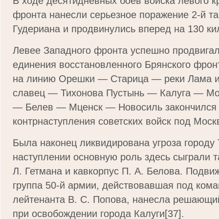
В ходе десятидневных боев войска левого 
фронта нанесли серьезное поражение 2-й т
Гудериана и продвинулись вперед на 130 ки
Левее Западного фронта успешно продвигал
единения восстановленного Брянского фрон
на линию Орешки — Старица — реки Лама 
славец — Тихонова Пустынь — Калуга — М
— Белев — Мценск — Новосиль закончился 
контрнаступления советских войск под Моск
Была наконец ликвидирована угроза городу Т
наступлении основную роль здесь сыграли т
Л. Гетмана и кавкорпус П. А. Белова. Подви
группа 50-й армии, действовавшая под кома
лейтенанта В. С. Попова, нанесла решающий
при освобождении города Калуги[37].