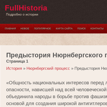
FullHistoria
Подробно о истории
ГЛАВНАЯ
НОВОЕ
ПОПУЛЯРНОЕ
КАРТА САЙТА
ПОИСК
КОНТАКТЫ
Предыстория Нюрнбергского 
Страница 1
История
»
Нюрнбергский процесс
» Предыстория Нюр
«Общность национальных интересов перед 
опасности, нависшей над всей человеческой
объединила народы в борьбе против фашиз
основой для создания широкой антигитлеров