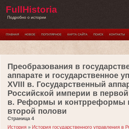
FullHistoria
Подробно о истории
ГЛАВНАЯ
НОВОЕ
ПОПУЛЯРНОЕ
КАРТА САЙТА
ПОИСК
КОНТАКТЫ
Преобразования в государств
аппарате и государственное у
XVIII в. Государственный аппа
Российской империи в первой
в. Реформы и контрреформы 
второй полови
Страница 4
История
»
История государственного управления в 