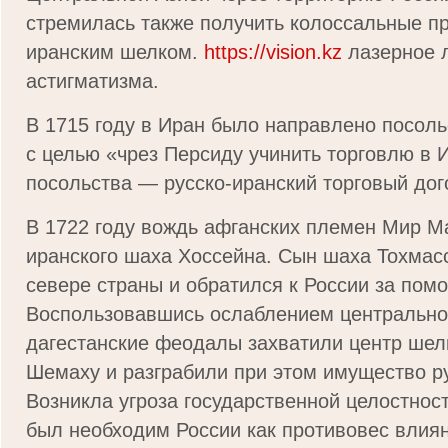
стремилась также получить колоссальные п
иранским шелком.
https://vision.kz
лазерное л
астигматизма.
В 1715 году в Иран было направлено посоль
с целью «чрез Персиду учинить торговлю в 
посольства — русско-иранский торговый дог
В 1722 году вождь афганских племен Мир М
иранского шаха Хоссейна. Сын шаха Тохмас
севере страны и обратился к России за пом
Воспользовавшись ослаблением центрально
дагестанские феодалы захватили центр шелк
Шемаху и разграбили при этом имущество ру
Возникла угроза государственной целостнос
был необходим России как противовес влия