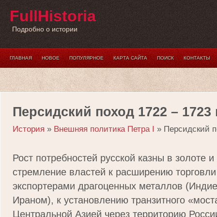
FullHistoria
Подробно о истории
ГЛАВНАЯ
НОВОЕ
ПОПУЛЯРНОЕ
КАРТА САЙТА
ПОИСК
КОНТАКТЫ
Персидский поход 1722 – 1723 г
История
»
Внешняя политика Петра I
» Персидский по
Рост потребностей русской казны в золоте и
стремление властей к расширению торговли
экспортерами драгоценных металлов (Индие
Ираном), к установлению транзитного «мост
Центральной Азией через территорию Росси