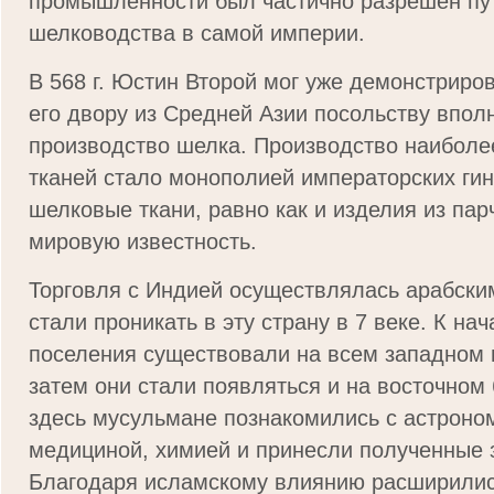
промышленности был частично разрешен пу
шелководства в самой империи.
В 568 г. Юстин Второй мог уже демонстриро
его двору из Средней Азии посольству впол
производство шелка. Производство наибол
тканей стало монополией императорских гин
шелковые ткани, равно как и изделия из пар
мировую известность.
Торговля с Индией осуществлялась арабски
стали проникать в эту страну в 7 веке. К на
поселения существовали на всем западном 
затем они стали появляться и на восточном
здесь мусульмане познакомились с астроно
медициной, химией и принесли полученные з
Благодаря исламскому влиянию расширилис