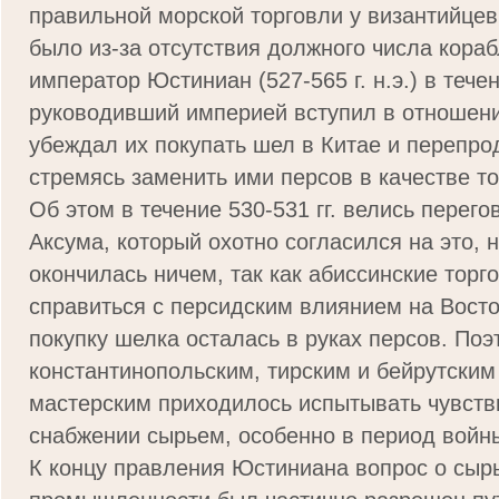
правильной морской торговли у византийцев
было из-за отсутствия должного числа кора
император Юстиниан (527-565 г. н.э.) в тече
руководивший империей вступил в отношени
убеждал их покупать шел в Китае и перепро
стремясь заменить ими персов в качестве т
Об этом в течение 530-531 гг. велись перег
Аксума, который охотно согласился на это, 
окончилась ничем, так как абиссинские торг
справиться с персидским влиянием на Восто
покупку шелка осталась в руках персов. Поэ
константинопольским, тирским и бейрутски
мастерским приходилось испытывать чувств
снабжении сырьем, особенно в период войны
К концу правления Юстиниана вопрос о сыр