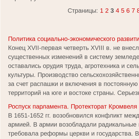
Страницы:
1
2
3
4
5
6
7
Политика социально-экономического развит
Конец XVII-первая четверть XVIII в. не внес
существенных изменений в систему землед
оставались орудия труда, агротехника и се
культуры. Производство сельскохозяйственн
за счет распашки и включения в постоянную
территорий на юге и востоке страны. Серьезн
Роспуск парламента. Протекторат Кромвеля
В 1651-1652 гг. возобновился конфликт меж
армией. В армии возобладали радикальные 
требовала реформы церкви и государства. 