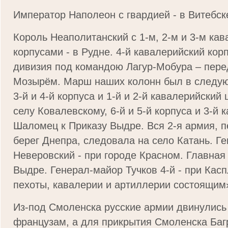
Император Наполеон с гвардией - в Витебск
Король Неаполитанский с 1-м, 2-м и 3-м ка
корпуса­ми - в Рудне. 4-й кавалерийский кор
диви­зия под командою Лагур-Мобура – пере
Мозырём. Марш наших колонн был в следую
3-й и 4-й корпуса и 1-й и 2-й кавалерийский
селу Ковалевскому, 6-й и 5-й корпу­са и 3-й
Шаломец к Приказу Выдре. Вся 2-я армия, 
берег Днепра, следовала на село Катань. Г
Неверовский - при городе Красном. Главная
Выдре. Генерал-майор Тучков 4-й - при Касп
пехоты, кавалерии и артиллерии состоящим
Из-под Смоленска русские армии двинулись
французам, а для прикрытия Смоленска Баг