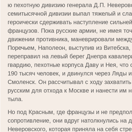
ю пехотную дивизию генерала Д.П. Неверов
семитысячной дивизии выпал тяжелый и сл
героически сдерживать наступление сильней
французов. Пока русские армии, не имея то
движении про­тивника, маневрировали межд
Поречьем, Наполеон, выступив из Витебска,
переправил на левый берег Днепра кавале
гвардию, пехотные корпуса Даву и Нея, что
190 тысяч человек, и двинулся через Ляды 
Смоленск. Он рассчитывал с хо­ду захватить 
русским для отхода к Москве и нанести им 
тыла.
Но под Красным, где французы и не предпол
сопротив­ление, они вдруг натолкнулись на 
Неверовского, которая приняла на себя стр