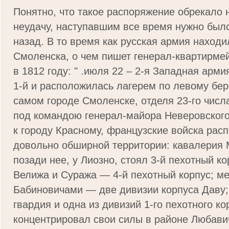
Понятно, что такое распоряжение обрекало 
неудачу, наступавшим все время нужно был
назад. В то время как русская армия находи
Смоленска, о чем пи­шет генерал-квартирме
в 1812 году: " .июля 22 – 2-я Западная арм
1-й и расположилась лагерем по левому бе­р
самом городе Смоленске, отделя 23-го числ
под командою генерал-майора Неверовского
к го­роду Красному, французские войска рас
довольно обширной территории: кавалерия 
позади нее, у Лиозно, стоял 3-й пе­хотный к
Велижа и Суража — 4-й пехотный корпус; ме
Бабиновичами — две дивизии корпуса Даву;
гвардия и одна из дивизий 1-го пехотного ко
концентриро­вал свои силы в районе Любави