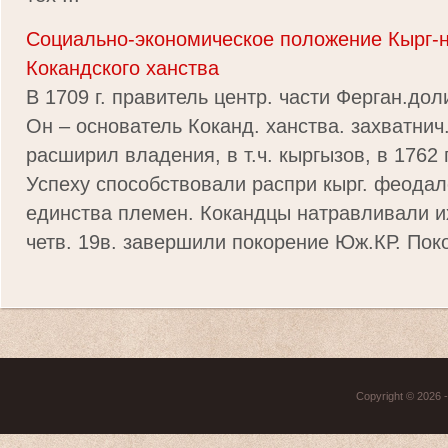
Социально-экономическое положение Кырг-н
Кокандского ханства
В 1709 г. правитель центр. части Ферган.до
Он – основатель Коканд. ханства. захватнич
расширил владения, в т.ч. кыргызов, в 1762 г
Успеху способствовали распри кырг. феодал
единства племен. Кокандцы натравливали их
четв. 19в. завершили покорение Юж.КР. Поко
Copyright © 2026 - 