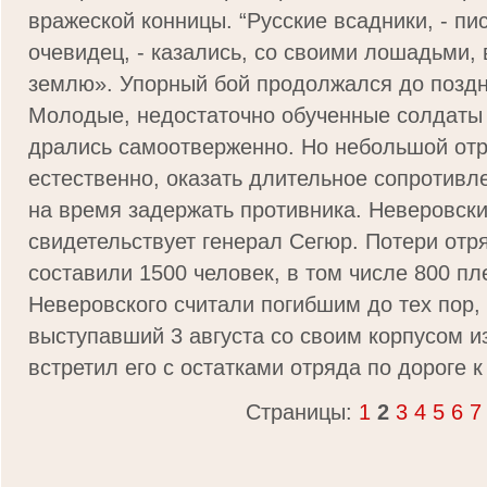
вражеской конницы. “Русские всадники, - пи
очевидец, - казались, со своими лошадьми,
землю». Упорный бой продолжался до поздн
Молодые, недостаточно обу­ченные солдаты
дрались самоотверженно. Но небольшой отр
естественно, оказать длительное сопротивл
на время задержать противника. Неверовский
свидетельствует генерал Сегюр. Потери отр
составили 1500 человек, в том числе 800 п
Неверовского считали погибшим до тех пор, 
выступавший 3 августа со своим корпусом и
встре­тил его с остатками отряда по дороге 
Страницы:
1
2
3
4
5
6
7