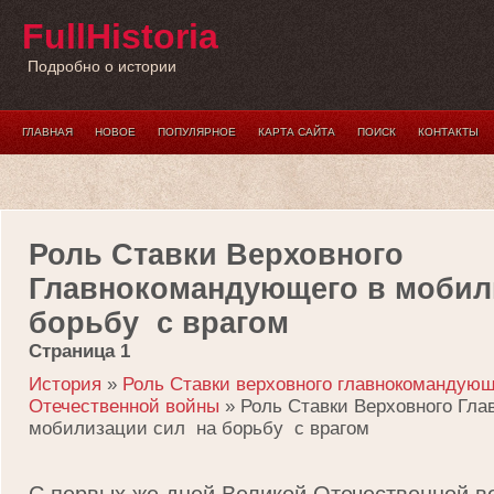
FullHistoria
Подробно о истории
ГЛАВНАЯ
НОВОЕ
ПОПУЛЯРНОЕ
КАРТА САЙТА
ПОИСК
КОНТАКТЫ
Роль Ставки Верховного
Главнокомандующего в мобил
борьбу с врагом
Страница 1
История
»
Роль Ставки верховного главнокомандующ
Отечественной войны
» Роль Ставки Верховного Гла
мобилизации сил на борьбу с врагом