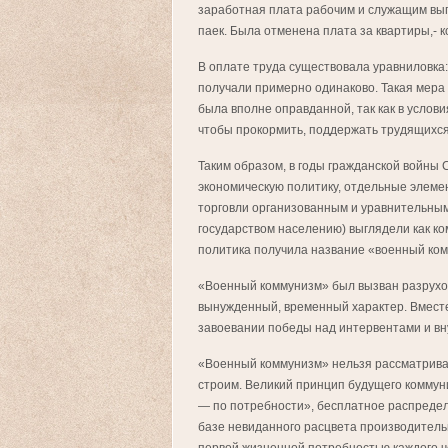
заработная плата рабочим и служащим вы
паек. Была отменена плата за квартиры,- ко
В оплате труда существовала уравниловк
получали примерно одинаково. Такая мера
была вполне оправданной, так как в услови
чтобы прокормить, поддержать трудящихся
Таким образом, в годы гражданской войны 
экономическую политику, отдельные элеме
торговли организованным и уравнительным
государством населению) выглядели как к
политика получила название «военный ко
«Военный коммунизм» был вызван разрухой
вынужденный, временный характер. Вместе
завоевании победы над интервентами и в
«Военный коммунизм» нельзя рассматрива
строим. Великий принцип будущего коммун
— по потребности», бесплатное распреде
базе невиданного расцвета производительн