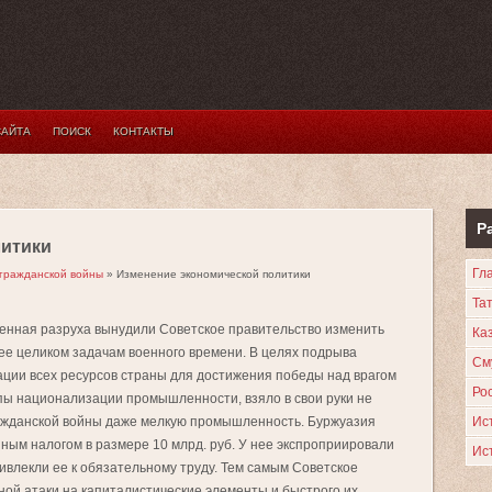
САЙТА
ПОИСК
КОНТАКТЫ
Р
литики
Гл
 гражданской войны
» Изменение экономической политики
Та
венная разруха вынудили Советское правительство изменить
Каз
ее целиком задачам военного времени. В целях подрыва
См
ции всех ресурсов страны для достижения победы над врагом
Ро
мпы национализации промышленности, взяло в свои руки не
гражданской войны даже мелкую промышленность. Буржуазия
Ис
ым налогом в размере 10 млрд. руб. У нее экспроприировали
Ис
ривлекли ее к обязательному труду. Тем самым Советское
ной атаки на капиталистические элементы и быстрого их