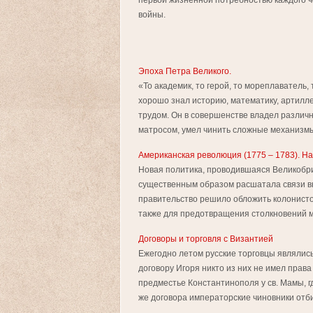
первой жизненной потребностью каждого че
войны.
Эпоха Петра Великого.
«То академик, то герой, то мореплаватель, 
хорошо знал историю, математику, артилл
трудом. Он в совершенстве владел разли
матросом, умел чинить сложные механизмы 
Американская революция (1775 – 1783). Н
Новая политика, проводившаяся Великобр
существенным образом расшатала связи вн
правительство решило обложить колонисто
также для предотвращения столкновений ме
Договоры и торговля с Византией
Ежегодно летом русские торговцы являлись
договору Игоря никто из них не имел права
предместье Константинополя у св. Мамы, г
же договора императорские чиновники отби 