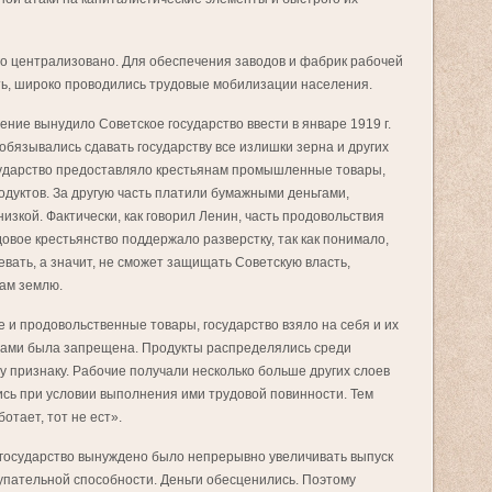
о централизовано. Для обеспечения заводов и фабрик рабочей
ь, широко проводились трудовые мобилизации населения.
ие вынудило Советское государство ввести в январе 1919 г.
обязывались сдавать государству все излишки зерна и других
осударство предоставляло крестьянам промышленные товары,
дуктов. За другую часть платили бумажными деньгами,
изкой. Фактически, как говорил Ленин, часть продовольствия
удовое крестьянство поддержало разверстку, так как понимало,
евать, а значит, не сможет защищать Советскую власть,
ам землю.
 и продовольственные товары, государство взяло на себя и их
рами была запрещена. Продукты распределялись среди
 признаку. Рабочие получали несколько больше других слоев
сь при условии выполнения ими трудовой повинности. Тем
отает, тот не ест».
государство вынуждено было непрерывно увеличивать выпуск
купательной способности. Деньги обесценились. Поэтому