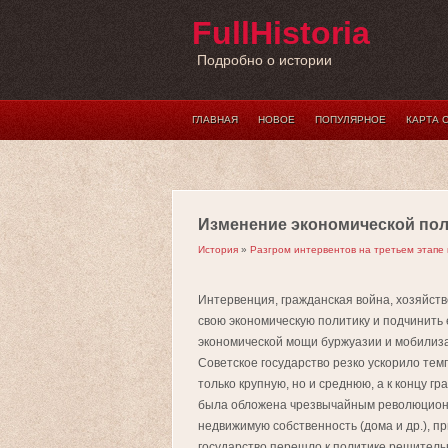
FullHistoria
Подробно о истории
ГЛАВНАЯ
НОВОЕ
ПОПУЛЯРНОЕ
КАРТА 
Изменение экономической по
История
»
Разгром интервентов на третьем этапе
Интервенция, гражданская война, хозяйст
свою экономическую политику и подчинить 
экономической мощи буржуазии и мобилиза
Советское государство резко ускорило те
только крупную, но и среднюю, а к концу 
была обложена чрезвычайным революционн
недвижимую собственность (дома и др.), п
государство перешло к политике решитель