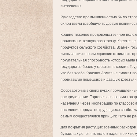
вытеснения.
Руководство промышленностью было строг
силой ввели всеобщую трудовую повинност
Крайне тяжелое продовольственное положен
продовольственную разверстку. Крестьяне 
продуктов сельского хозяйства. Взамен г
лишь частично возмещавшие стоимость про
покупательная способность которых была н
государство брало у крестьян в кредит. Тр
что без хлеба Красная Армия не сможет во
прогнавшую помещиков и давшую крестьян
Сосредоточив в своих руках промышленные
распределение. Торговля основными това
населения через кооперацию по классовому
населения города, нетрудящиеся снабжали
самым осуществлялся принцип: «Кто не раб
Для покрытия растущих военных расходов 
бумажных денег, что вело к падению их по