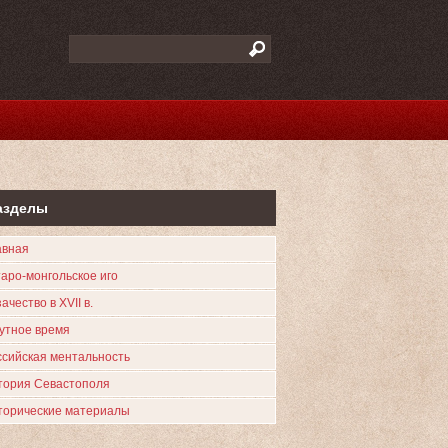
азделы
авная
таро-монгольское иго
ачество в XVII в.
утное время
ссийская ментальность
тория Севастополя
торические материалы