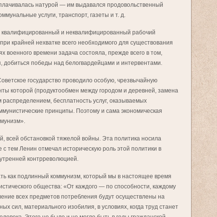
плачивалась натурой — им выдавался продовольственный
ммунальные услуги, транспорт, газеты и т. д.
а: квалифицированный и неквалифицированный рабочий
 при крайней нехватке всего необходимого для существования
ях военного времени задача состояла, прежде всего в том,
, добиться победы над белогвардейцами и интервентами.
Советское государство проводило особую, чрезвычайную
нты которой (продуктообмен между городом и деревней, замена
 распределением, бесплатность услуг, оказываемых
оммунистические принципы. Поэтому и сама экономическая
ммунизм».
, всей обстановкой тяжелой войны. Эта политика носила
 с тем Ленин отмечал историческую роль этой политики в
нутренней контрреволюцией.
ть как подлинный коммунизм, который мы в настоящее время
истического общества: «От каждого — по способности, каждому
ление всех предметов потребления будут осуществлены на
ых сил, материального изобилия, в условиях, когда труд станет