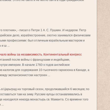
ловека. Этого не было и не могло быть в годы гражданской
то плотник», - писал о Петре 1 А. С. Пушкин. И недаром. Петр
ерийское дело, кораблестроение, охотно занимался физическим
чными профессиями: был отличным корабельным мастером и
и ш ...
ачало войны за независимость. Континентальный конгресс
итанией после войны с французами и индейцами,
утри империи. В начале 1760-х годов английское
в налогом для содержания 10-тысячного гарнизона в Канаде, а
жду экспансионистски настроен ...
 в Царьград на торговый сезон, продолжавшийся 6 месяцев; по
 оставаться там на зиму. Русские купцы останавливались в
де находился некогда монастырь св. Маманта. Со времени того
...