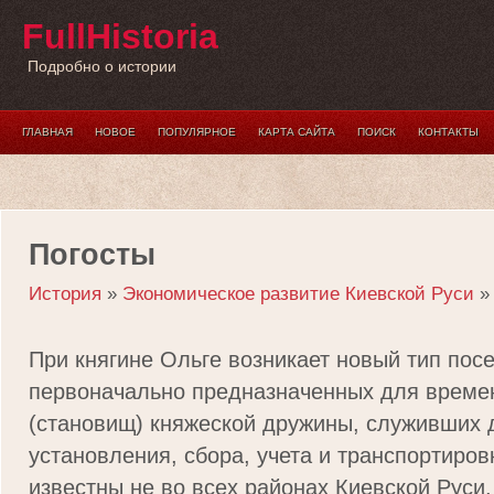
FullHistoria
Подробно о истории
ГЛАВНАЯ
НОВОЕ
ПОПУЛЯРНОЕ
КАРТА САЙТА
ПОИСК
КОНТАКТЫ
Погосты
История
»
Экономическое развитие Киевской Руси
»
При княгине Ольге возникает новый тип посе
первоначально пред­назначенных для време
(становищ) княжеской дружины, служивших 
установления, сбора, учета и транспортиров
известны не во всех районах Киевской Руси,