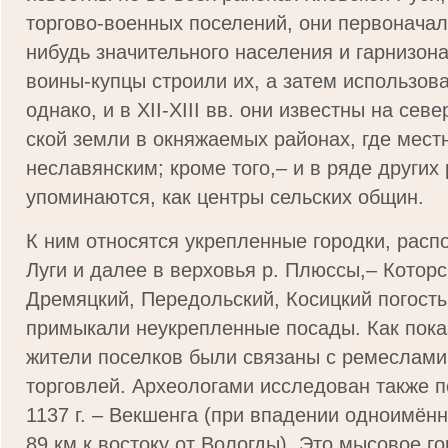
торгово-военных поселений, они первоначал
нибудь значительного населения и гарнизон
воины-купцы строили их, а затем использова
однако, и в XII-XIII вв. они известны на се­в
ской земли в окняжаемых районах, где мест
неславянским; кроме того,– и в ряде других
упоминаются, как центры сельских общин.
К ним относятся укрепленные городки, расп
Луги и далее в верхо­вья р. Плюссы,– Которс
Дремяцкий, Передольский, Косицкий погосты 
примыкали неукрепленные посады. Как пока
жители поселков были связаны с ремеслами
торговлей. Археологами иссле­дован также п
1137 г. – Векшенга (при впадении одноимённ
89 км к востоку от Вологды). Это мысовое г