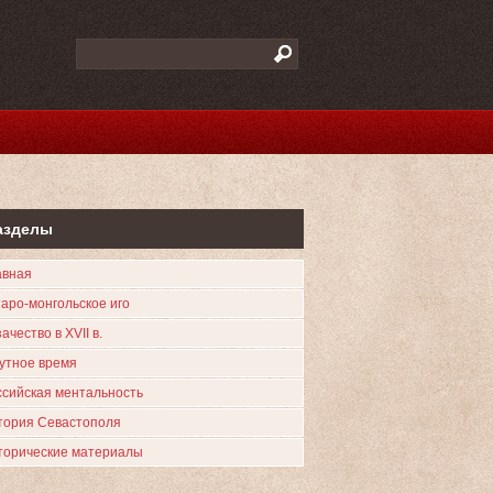
азделы
авная
таро-монгольское иго
ачество в XVII в.
утное время
ссийская ментальность
тория Севастополя
торические материалы