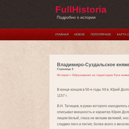
FullHistoria
Подробно о истории
ГЛАВНАЯ
НОВОЕ
ПОПУЛЯРНОЕ
КАРТА 
Владимиро-Суздальское княж
Страница 3
История
»
Образование на территории Руси княже
В конце концов в 50-е годы XII в. Юрий Дол
1157 г .
В.Н. Татищев, в руках которого находилось
описывал внешность и характер Юрия Долго
лицем белый, глаза не вельми великий, но
сладких писч и пития; более всего о весели