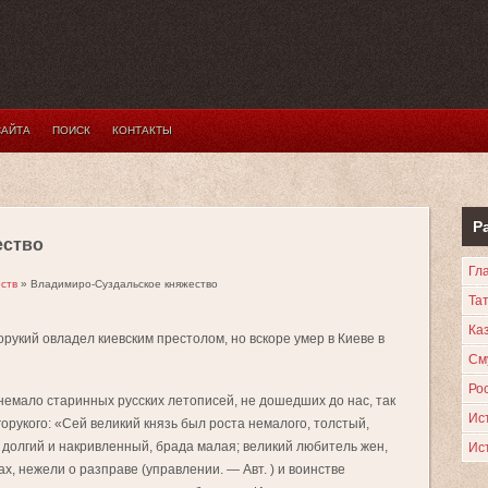
САЙТА
ПОИСК
КОНТАКТЫ
Р
ество
Гл
ств
» Владимиро-Суздальское княжество
Та
Каз
горукий овладел киевским престолом, но вскоре умер в Киеве в
См
Ро
 немало старинных русских летописей, не дошедших до нас, так
Ис
рукого: «Сей великий князь был роста немалого, толстый,
с долгий и накривленный, брада малая; великий любитель жен,
Ис
ах, нежели о разправе (управлении. — Авт. ) и воинстве