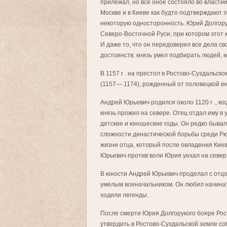
прилежал, но все оное состояло во власти
Москве и в Киеве как будто подтверждают эт
некоторую односторонность. Юрий Долгору
Северо-Восточной Руси, при котором этот 
И даже то, что он передоверил все дела с
достоинств: князь умел подбирать людей, к
В 1157 г . на престол в Ростово-Суздальс
(1157— 1174), рожденный от половецкой к
Андрей Юрьевич родился около 1120 г ., к
князь прожил на севере. Отец отдал ему в
детские и юношеские годы. Он редко бывал
сложности династической борьбы среди Рю
жизни отца, который после овладения Кие
Юрьевич против воли Юрия уехал на север
В юности Андрей Юрьевич проделал с отцо
умелым военачальником. Он любил начинать
ходили легенды.
После смерти Юрия Долгорукого бояре Рос
утвердить в Ростово-Суздальской земле с