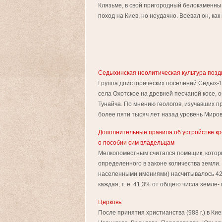
Клязьме, в свой пригородный белокаменны
поход на Киев, но неудачно. Воевал он, ка
Седыхинская неолитическая культура позд
Группа доисторических поселений Седых-1
села Охотское на древней песчаной косе, 
Тунайча. По мнению геологов, изучавших п
более пяти тысяч лет назад уровень Мировог
Дополнительные правила об устройстве кр
о пособии сим владельцам
Мелкопоместным считался помещик, которы
определенного в законе количества земли.
населенными имениями) насчитывалось 42 
каждая, т. е. 41,3% от общего числа земле- 
Церковь
После принятия христианства (988 г.) в К