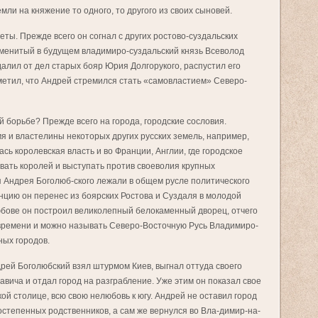
мли на княжение то одного, то другого из своих сыновей.
еты. Прежде всего он согнал с других ростово-суздальских
наменитый в будущем владимиро-суздальский князь Всеволод
алил от дел старых бояр Юрия Долгорукого, распустил его
метил, что Андрей стремился стать «самовластием» Северо-
й борьбе? Прежде всего на города, городские сословия.
я и властелины некоторых других русских земель, например,
сь королевская власть и во Франции, Англии, где городское
вать королей и выступать против своеволия крупных
я Андрея Боголюб-ского лежали в общем русле политического
нцию он перенес из боярских Ростова и Суздаля в молодой
любове он построил великолепный белокаменный дворец, отчего
 времени и можно называть Северо-Восточную Русь Владимиро-
ных городов.
дрей Боголюбский взял штурмом Киев, выгнал оттуда своего
ича и отдал город на разграбление. Уже этим он показал свое
й столице, всю свою нелюбовь к югу. Андрей не оставил город
ростепенных родственников, а сам же вернулся во Вла-димир-на-