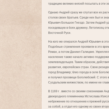
традицию великих князей посылать в эти зе
Однако Андрей сразу же спутал все их расч
столов своих братьев. Среди них был и з
Юрьевич Большое Гнездо. Затем Андрей уд
поседевшую в боях дружину. Летописец от
Восточной Руси.
На кого же опирался Андрей Юрьевич в это
Подобные стремления проявили в это врем
Роман, а потом Даниил Галицкие. Укрепляла
население также начало активно поддержи
землевладельцев. Таким образом, действи
развития, европейских стран. Свою резиде
город Владимир; близ города в селе Бого
и получил прозвище Боголюбский. С этого
Суздальским княжеством, по имени ее глав
В 1169 г . вместе со своими союзниками Ан
двоюродного племянника Мстислава Изяслав
небрежение по отношению к прежней русско
за собой, а отдал его одному из своих вто