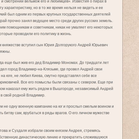
и и смотрении вельмож его и любимцев». Известия о пирах в
у характеристику, но в то же время нельзя не видеть и ее
кий был одним из первых крупных государственных деятелей
край прочно занял ведущее место среди других русских земель.
воим помощникам и советникам, никак не умаляет его некоторых
оторые проводили его политику в жизнь.
ком княжестве вступил сын Юрия Долгорукого Андрей Юрьевич
няжны.
огда еще был жив его дед Владимир Мономах. До тридцати лет
 удел город Владимир-на-Клязьме, где провел Андрей свои
 на юге, не любил Киева, смутно представлял себе все
риковичей. Все его помыслы были связаны с севером. Еще при
вом наказал ему жить рядом в Вышгороде, независимый Андрей
 в свой родной Владимир.
м не одну военную кампанию на юг и прослыл смелым воином и
 битву сам, врубаться в ряды врагов. О его личном мужестве
това и Суздаля избрали своим князем Андрея, стремясь
обственную династическую линию и прекратить сложившуюся