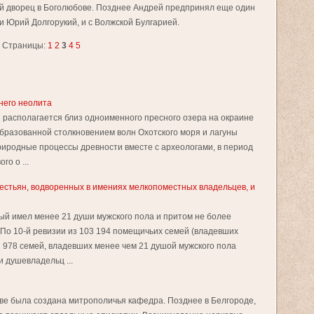
й дворец в Боголюбове. Позднее Андрей предпринял еще один
к и Юрий Долгорукий, и с Волжской Булгарией.
Страницы:
1
2
3
4
5
него неолита
 располагается близ одноименного пресного озера на окраине
образованной столкновением волн Охотского моря и лагуны
риродные процессы древности вместе с археологами, в период
о о ...
естьян, водворенных в имениях мелкопоместных владельцев, и
й имел менее 21 души мужского пола и притом не более
 По 10-й ревизии из 103 194 помещичьих семей (владевших
978 семей, владевших менее чем 21 душой мужского пола
и душевладельц ...
иеве была создана митрополичья кафедра. Позднее в Белгороде,