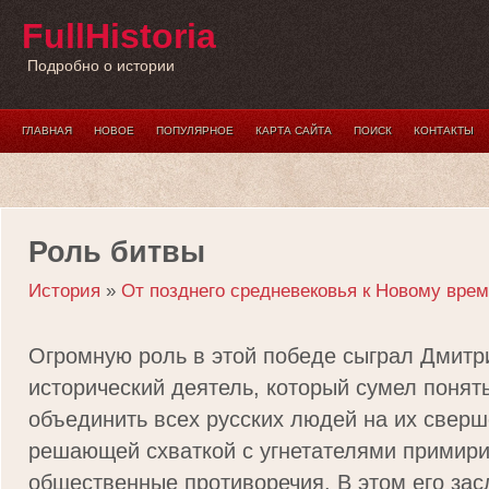
FullHistoria
Подробно о истории
ГЛАВНАЯ
НОВОЕ
ПОПУЛЯРНОЕ
КАРТА САЙТА
ПОИСК
КОНТАКТЫ
Роль битвы
История
»
От позднего средневековья к Новому вре
Огромную роль в этой победе сыграл Дмитр
исторический деятель, который сумел понят
объединить всех русских людей на их сверш
решающей схваткой с угнетателями примири
общественные противоречия. В этом его зас