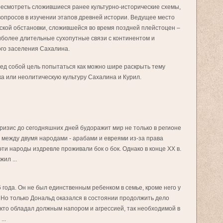
ресмотреть сложившиеся ранее культурно-исторические схемы,
вопросов в изучении этапов древней истории. Ведущее место
ской обстановки, сложившейся во время поздней плейстоцен –
иболее длительные сухопутные связи с континентом и
го заселения Сахалина.
ред собой цель попытаться как можно шире раскрыть тему
а или неолитическую культуру Сахалина и Курил.
изис до сегодняшних дней будоражит мир не только в регионе
р между двумя народами - арабами и евреями из-за права
ти народы издревле проживали бок о бок. Однако в конце XX в.
ил ...
года. Он не был единственным ребенком в семье, кроме него у
 Но только Дональд оказался в состоянии продолжить дело
, кто обладал должным напором и агрессией, так необходимой в
...