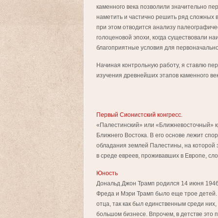
каменного века позволили значительно пе
наметить и частично решить ряд сложных 
при этом отводится анализу палеографиче
голоценовой эпохи, когда существовали на
благоприятные условия для первоначально
Начиная контрольную работу, я ставлю пе
изучения древнейших этапов каменного век
Первый Сионистский конгресс.
«Палестинский» или «Ближневосточный» кр
Ближнего Востока. В его основе лежит спо
обладания землей Палестины, на которой э
в среде евреев, проживавших в Европе, слож
Юность
Дональд Джон Трамп родился 14 июня 1946 
Фреда и Мэри Трамп было еще трое детей.
отца, так как был единственным среди них
большом бизнесе. Впрочем, в детстве это п 