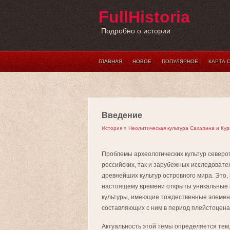
FullHistoria
Подробно о истории
ГЛАВНАЯ
НОВОЕ
ПОПУЛЯРНОЕ
КАРТА 
Введение
История
»
Неолитическая культура Сахалина и Ку
Проблемы археологических культур северо
российских, так и зарубежных исследоват
древнейших культур островного мира. Это, 
настоящему времени открыты уникальные 
культуры, имеющие тождественные элемент
составляющих с ним в период плейстоцена
Актуальность этой темы определяется тем