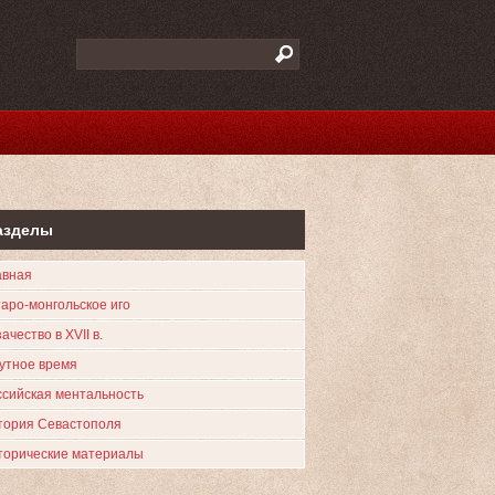
азделы
авная
таро-монгольское иго
ачество в XVII в.
утное время
ссийская ментальность
тория Севастополя
торические материалы