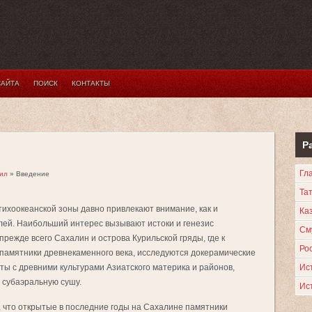
САЙТА
ПОИСК
КОНТАКТЫ
Р
Гл
рил
» Введение
Та
тихоокеанской зоны давно привлекают внимание, как и
Каз
елей. Наибольший интерес вызывают истоки и генезис
См
прежде всего Сахалин и острова Курильской гряды, где к
Ро
памятники древнекаменного века, исследуются докерамические
ы с древними культурами Азиатского материка и районов,
Ис
 субаэральную сушу.
Ис
, что открытые в последние годы на Сахалине памятники