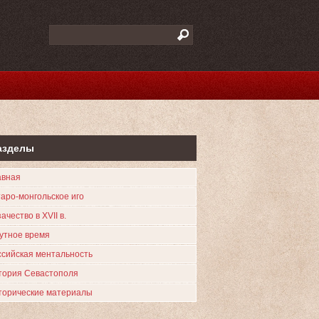
азделы
авная
таро-монгольское иго
ачество в XVII в.
утное время
ссийская ментальность
тория Севастополя
торические материалы