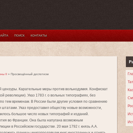
САЙТА
ПОИСК
КОНТАКТЫ
Р
Гл
ны II
» Просвещённый деспотизм
Та
й цензуры. Карательные меры против вольнодумия. Конфискат
Каз
й революции). Указ 1783 г. о вольных типографиях, без
См
по тем временам. В России были другие условия по сравнению
Ро
ми штатами. Указ предоставил обществу новые возможности,
вилось большое число новых типографий и изданий.
Ис
бытия во Франции. Она была напугана возможным
Ис
ии в Российском государстве. 20 мая 1792 г. князь А.А.
положить границы книгопродавцам книг иностранных и отнять