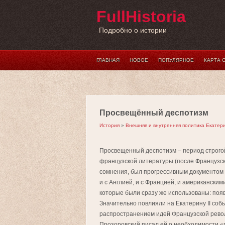
FullHistoria
Подробно о истории
ГЛАВНАЯ
НОВОЕ
ПОПУЛЯРНОЕ
КАРТА 
Просвещённый деспотизм
История
»
Внешняя и внутренняя политика Екатери
Просвещенный деспотизм – период строго
французской литературы (после Французско
сомнения, был прогрессивным документом 
и с Англией, и с Францией, и американски
которые были сразу же использованы: поя
Значительно повлияли на Екатерину II со
распространением идей Французской революц
Прозоровский писал ей о необходимости «