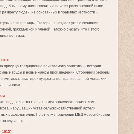
 подобные сему книги ввозить, а паче из расстроенной ныне
 разврату людей, не основанных в правилах честности».
уры из-за границы, Екатерина II издает указ о создании
овной, гражданской и ученой». Можно сказать, что с этого
ние» цензуры.
естве.
но присуща тради­ционно почитаемому занятию — истории.
омные труды и новые жанры произведений. Сторонник реформ
рия­ми, доказывал преимущества централизованной монархии,
е приносят с ...
иям
жал недовольство творившимся в колхозах произволом:
лхоза, нарушавших устав сельскохозяйственной артели,
стных руководителей. По отчету управления МВД Новосибирской
ко случаев о ...
 1613)