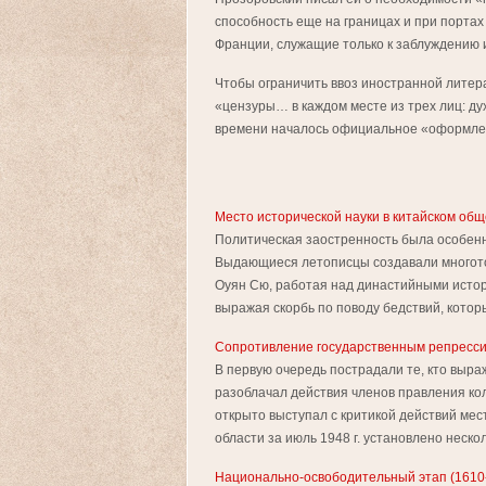
способность еще на границах и при портах
Франции, служащие только к заблуждению и
Чтобы ограничить ввоз иностранной литерат
«цензуры… в каждом месте из трех лиц: дух
времени началось официальное «оформле
Место исторической науки в китайском общ
Политическая заостренность была особен
Выдающиеся летопис­цы создавали многот
Оуян Сю, работая над династийными исто
вы­ражая скорбь по поводу бедствий, которы
Сопротивление государственным репресс
В первую очередь пострадали те, кто выра
разоблачал действия членов правления ко
открыто выступал с критикой действий ме
области за июль 1948 г. установлено несколь
Национально-освободительный этап (1610-