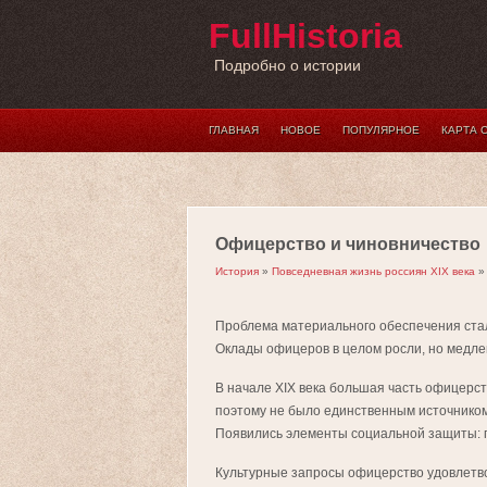
FullHistoria
Подробно о истории
ГЛАВНАЯ
НОВОЕ
ПОПУЛЯРНОЕ
КАРТА 
Офицерство и чиновничество
История
»
Повседневная жизнь россиян XIX века
»
Проблема материального обеспечения стал
Оклады офицеров в целом росли, но медлен
В начале XIX века большая часть офицерс
поэтому не было единственным источником
Появились элементы социальной защиты: п
Культурные запросы офицерство удовлетв