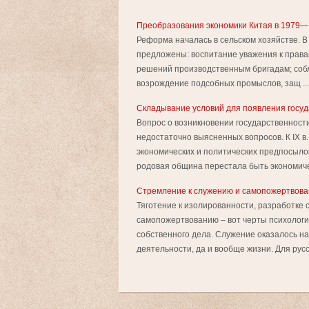
Преобразования экономики Китая в 1979— 1
Реформа началась в сельском хозяйстве. В
предложены: воспитание уважения к прав
решений производственным бригадам; собл
возрождение подсобных промыслов, защ ...
Складывание условий для появления госуд
Вопрос о возникновении государственности
недостаточно выясненных вопросов. К IХ в
экономических и политических предпосыло
родовая община перестала быть экономиче
Стремление к служению и самопожертвован
Тяготение к изолированности, разработке 
самопожертвованию – вот черты психологи
собственного дела. Служение оказалось 
деятельности, да и вообще жизни. Для русс