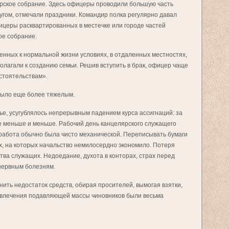
рское собрание. Здесь офицеры проводили большую часть
ругом, отмечали праздники. Командир полка регулярно давал
ицеры расквартированных в местечке или городе частей
ое собрание.
енных к нормальной жизни условиях, в отдаленных местностях,
полагали к созданию семьи. Решив вступить в брак, офицер чаще
стоятельствам».
было еще более тяжелым.
е, усугублялось непрерывным падением курса ассигнаций: за
е меньше и меньше. Рабочий день канцелярского служащего
 работа обычно была чисто механической. Переписывать бумаги
х, на которых начальство немилосердно экономило. Потеря
ва служащих. Недоедание, духота в конторах, страх перед
 нервным болезням.
ить недостаток средств, обирая просителей, вымогая взятки,
азвлечения подавляющей массы чиновников были весьма