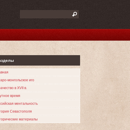
азделы
авная
таро-монгольское иго
ачество в XVII в.
утное время
ссийская ментальность
тория Севастополя
торические материалы