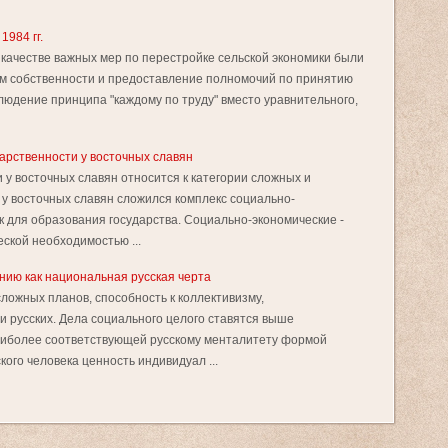
984 гг.
 качестве важных мер по перестройке сельской экономики были
ам собственности и предоставление полномочий по принятию
юдение принципа "каждому по труду" вместо уравнительного,
арственности у восточных славян
 у восточных славян относится к категории сложных и
. у восточных славян сложился комплекс социально-
к для образования государства. Социально-экономические -
ской необходимостью ...
ию как национальная русская черта
сложных планов, способность к коллективизму,
и русских. Дела социального целого ставятся выше
наиболее соответствующей русскому менталитету формой
кого человека ценность индивидуал ...