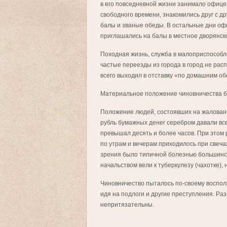
в его повседневной жизни занимало офице
свободного времени, знакомились друг с д
балы и званые обеды. В остальные дни оф
приглашались на балы в местное дворянск
Походная жизнь, служба в малоприспособл
частые переезды из города в город не рас
всего выходил в отставку «по домашним об
Материальное положение чиновничества 
Положение людей, состоявших на жаловань
рубль бумажных денег серебром давали вс
превышал десять и более часов. При этом
по утрам и вечерам приходилось при свеча
зрения было типичной болезнью большинст
начальством вели к туберкулезу (чахотке),
Чиновничество пыталось по-своему восполн
идя на подлоги и другие преступления. Р
непритязательны.