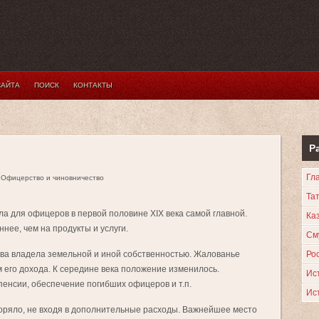
САЙТА
ПОИСК
КОНТАКТЫ
Р
Гл
 Офицерство и чиновничество
Та
а для офицеров в первой половине XIX века самой главной.
Каз
нее, чем на продукты и услуги.
См
тва владела земельной и иной собственностью. Жалованье
Ро
 его дохода. К середине века положение изменилось.
Ис
енсии, обеспечение погибших офицеров и т.п.
Ис
оряло, не входя в дополнительные расходы. Важнейшее место